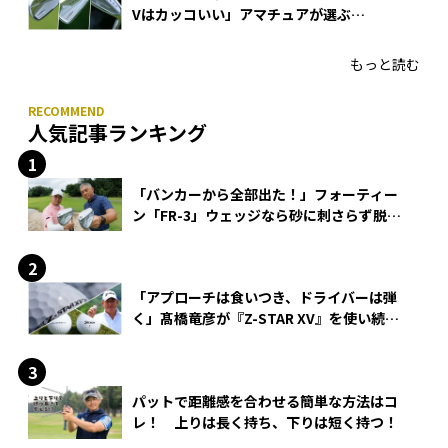
Vはカッコいい」アマチュアが選ぶ
HONMA「T//WORLD アイアン」
もっと読む
人気記事ランキング
「バンカーから全部出た！」フォーティー
ン「FR-3」ウェッジなら砂に刺さらず脱出
できる？
「アプローチは食いつき、ドライバーは弾
く」髙橋竜彦が『Z-STAR XV』を使い続け
る理由
パットで距離感を合わせる簡単な方法はコ
レ！ 上りは長く持ち、下りは短く持つ！