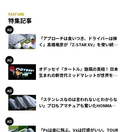
特集記事
「アプローチは食いつき、ドライバーは弾
く」髙橋竜彦が『Z-STAR XV』を使い続け
る理由
オデッセイ『タートル』旋風の真相！ 日本
生まれの新世代ミッドマレットが世界を席
巻
「ステンレスなのは言われないとわからな
い」プロもアマチュアも驚いたHONMA
WEDGEの打感とスピン
「Pxは楽に飛ぶ。Vxは打感がいい。TOUR