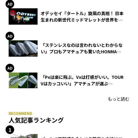
オデッセイ『タートル』旋風の真相！ 日本
生まれの新世代ミッドマレットが世界を席
巻
「ステンレスなのは言われないとわからな
い」プロもアマチュアも驚いたHONMA
WEDGEの打感とスピン
「Pxは楽に飛ぶ。Vxは打感がいい。TOUR
Vはカッコいい」アマチュアが選ぶ
HONMA「T//WORLD アイアン」
もっと読む
人気記事ランキング