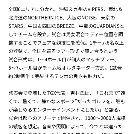
全国6エリアに分かれ、沖縄＆九州のVIPERS、東北＆
北海道のNORTHERN ICE、大阪のNOISE、東京の
STARS、中国＆四国のBREEZE、中部のGUARDIANSと
してチームを設立。試合は男女混合でティー位置を調
整することでフェアな競技性を確保。1チーム6名以上
の登録で、全国を巡るツアー形式で競い合うという。
試合形式は、1〜4ホール目が個人のマッチプレー、
5〜7ホール目がチーム戦オルタネーター方式。1試合
約2時間半で完結するテンポの良さも魅力だ。
発表会で登壇したTGX代表・吉村氏は、「これまで“遠
くて、暑くて、静かなスポーツ”だったゴルフを、誰も
が楽しめるエンターテインメントにしたい」と語る。
試合は都心のアリーナで開催され、1000〜2000人規模
の観客を想定。音楽や照明によって、今でとは違った