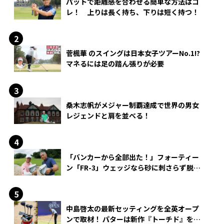
パットで距離感を合わせる簡単な方法はコ
レ！ 上りは長く持ち、下りは短く持つ！
菅楓華 のスイングは日本女子ツアーNo.1!?
マネるには足の踏ん張りが必要
桑木志帆がメジャー制覇達成で世界の男女
レジェンドと肩を並べる！
「バンカーから全部出た！」フォーティー
ン「FR-3」ウェッジなら砂に刺さらず脱出
できる？
中島啓太の最新セッティングを全英オープ
ンで取材！ パターは新作『トーチド』を投