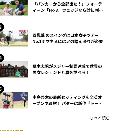
「バンカーから全部出た！」フォーテ
ィーン「FR-3」ウェッジなら砂に刺さ
らず脱出できる？
菅楓華 のスイングは日本女子ツアー
No.1!? マネるには足の踏ん張りが必要
桑木志帆がメジャー制覇達成で世界の
男女レジェンドと肩を並べる！
中島啓太の最新セッティングを全英オ
ープンで取材！ パターは新作『トーチ
ド』を投入
もっと読む