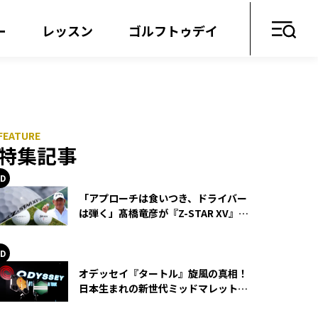
ー
レッスン
ゴルフトゥデイ
特集記事
「アプローチは食いつき、ドライバー
は弾く」髙橋竜彦が『Z-STAR XV』を
使い続ける理由
オデッセイ『タートル』旋風の真相！
日本生まれの新世代ミッドマレットが
世界を席巻