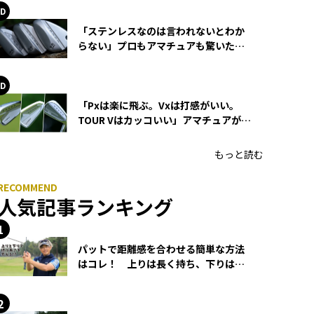
「ステンレスなのは言われないとわか
らない」プロもアマチュアも驚いた
HONMA WEDGEの打感とスピン
「Pxは楽に飛ぶ。Vxは打感がいい。
TOUR Vはカッコいい」アマチュアが選
ぶHONMA「T//WORLD アイアン」
もっと読む
人気記事ランキング
パットで距離感を合わせる簡単な方法
はコレ！ 上りは長く持ち、下りは短
く持つ！