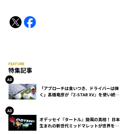
特集記事
「アプローチは食いつき、ドライバーは弾
く」髙橋竜彦が『Z-STAR XV』を使い続け
る理由
オデッセイ『タートル』旋風の真相！ 日本
生まれの新世代ミッドマレットが世界を席
巻