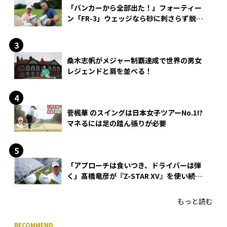
「バンカーから全部出た！」フォーティー
ン「FR-3」ウェッジなら砂に刺さらず脱出
できる？
桑木志帆がメジャー制覇達成で世界の男女
レジェンドと肩を並べる！
菅楓華 のスイングは日本女子ツアーNo.1!?
マネるには足の踏ん張りが必要
「アプローチは食いつき、ドライバーは弾
く」髙橋竜彦が『Z-STAR XV』を使い続け
る理由
もっと読む