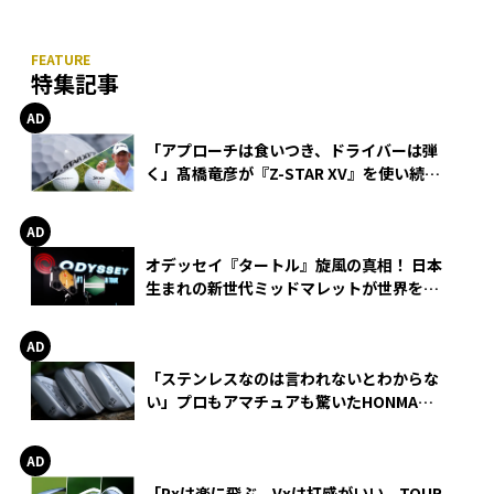
特集記事
「アプローチは食いつき、ドライバーは弾
く」髙橋竜彦が『Z-STAR XV』を使い続け
る理由
オデッセイ『タートル』旋風の真相！ 日本
生まれの新世代ミッドマレットが世界を席
巻
「ステンレスなのは言われないとわからな
い」プロもアマチュアも驚いたHONMA
WEDGEの打感とスピン
「Pxは楽に飛ぶ。Vxは打感がいい。TOUR