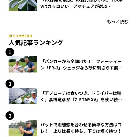
Vはカッコいい」アマチュアが選ぶ
HONMA「T//WORLD アイアン」
もっと読む
人気記事ランキング
「バンカーから全部出た！」フォーティー
ン「FR-3」ウェッジなら砂に刺さらず脱出
できる？
「アプローチは食いつき、ドライバーは弾
く」髙橋竜彦が『Z-STAR XV』を使い続け
る理由
パットで距離感を合わせる簡単な方法はコ
レ！ 上りは長く持ち、下りは短く持つ！