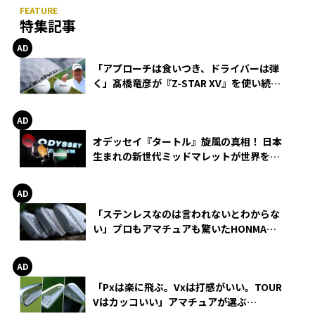
特集記事
「アプローチは食いつき、ドライバーは弾
く」髙橋竜彦が『Z-STAR XV』を使い続け
る理由
オデッセイ『タートル』旋風の真相！ 日本
生まれの新世代ミッドマレットが世界を席
巻
「ステンレスなのは言われないとわからな
い」プロもアマチュアも驚いたHONMA
WEDGEの打感とスピン
「Pxは楽に飛ぶ。Vxは打感がいい。TOUR
Vはカッコいい」アマチュアが選ぶ