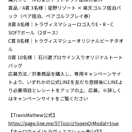
賞品／A賞 3名様｜星野リゾート × 楽天ゴルフ宿泊パ
ック（ペア宿泊、ペアゴルフプレイ券）
B賞 6名様｜トラヴィスマシューロゴ入りE・R・C
SOFTボール（2ダース）
C賞 8名様｜トラヴィスマシューオリジナルビーチタオ
ル
D賞 10名様｜ 石川遼プロサイン入りオリジナルトート
バッグ
応募方法／対象商品を購入し、専用キャンペーンサイ
トより、いずれかの公式LINEを友だち登録後にLINEよ
り必要項目とレシートをアップの上、応募。※詳しく
はキャンペーンサイトをご覧ください
【TravisMathew公式】
https://page.line.me/577ozciz?openQrModal=true
【キャロウェイ/トラヴィスマシュー青山店】