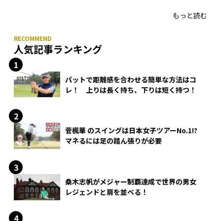
HONMA「T//WORLD アイアン」
もっと読む
人気記事ランキング
パットで距離感を合わせる簡単な方法はコ
レ！ 上りは長く持ち、下りは短く持つ！
菅楓華 のスイングは日本女子ツアーNo.1!?
マネるには足の踏ん張りが必要
桑木志帆がメジャー制覇達成で世界の男女
レジェンドと肩を並べる！