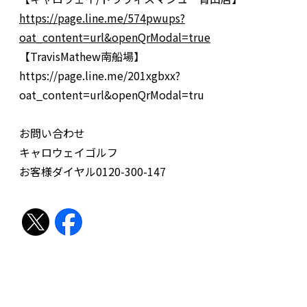
https://page.line.me/574pwups?
oat_content=url&openQrModal=true
【TravisMathew南船場】
https://page.line.me/201xgbxx?
oat_content=url&openQrModal=tru
お問い合わせ
キャロウェイゴルフ
お客様ダイヤル0120-300-147