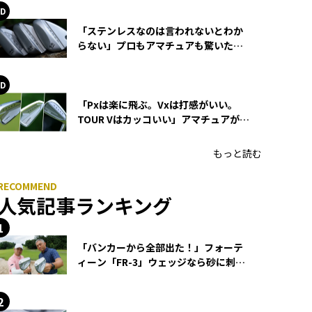
「ステンレスなのは言われないとわか
らない」プロもアマチュアも驚いた
HONMA WEDGEの打感とスピン
「Pxは楽に飛ぶ。Vxは打感がいい。
TOUR Vはカッコいい」アマチュアが選
ぶHONMA「T//WORLD アイアン」
もっと読む
人気記事ランキング
「バンカーから全部出た！」フォーテ
ィーン「FR-3」ウェッジなら砂に刺さ
らず脱出できる？