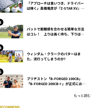
「アプローチは食いつき、ドライバー
は弾く」髙橋竜彦が『Z-STAR XV』を
使い続ける理由
パットで距離感を合わせる簡単な方法
はコレ！ 上りは長く持ち、下りは短
く持つ！
ウィンダム・クラークのパターはま
た、流行ってしまうのか?
ブリヂストン「B-FORGED 100CB」
「B-FORGED 200CB＋」が正式にお披
露目！ あのアイアンの正体がついに
明らかに！
もっと読む