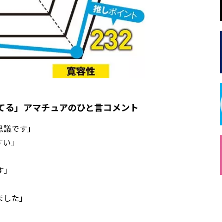
打てる」アマチュアのひと言コメント
思議です」
すい」
す」
」
ました」