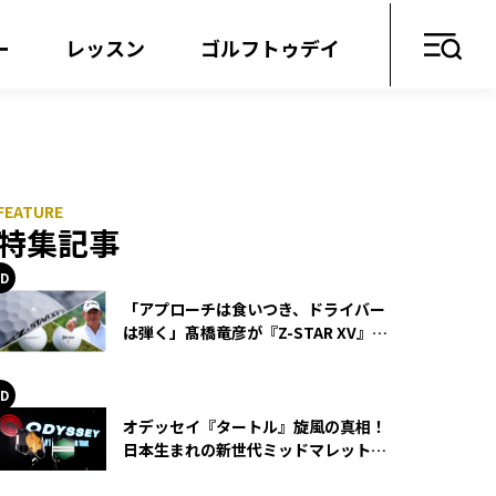
ー
レッスン
ゴルフトゥデイ
特集記事
「アプローチは食いつき、ドライバー
は弾く」髙橋竜彦が『Z-STAR XV』を
使い続ける理由
オデッセイ『タートル』旋風の真相！
日本生まれの新世代ミッドマレットが
世界を席巻