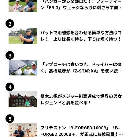
「バンカーから全部出た！」フォーティー
ン「FR-3」ウェッジなら砂に刺さらず脱出
できる？
パットで距離感を合わせる簡単な方法はコ
レ！ 上りは長く持ち、下りは短く持つ！
「アプローチは食いつき、ドライバーは弾
く」髙橋竜彦が『Z-STAR XV』を使い続け
る理由
桑木志帆がメジャー制覇達成で世界の男女
レジェンドと肩を並べる！
ブリヂストン「B-FORGED 100CB」「B-
FORGED 200CB＋」が正式にお披露目！