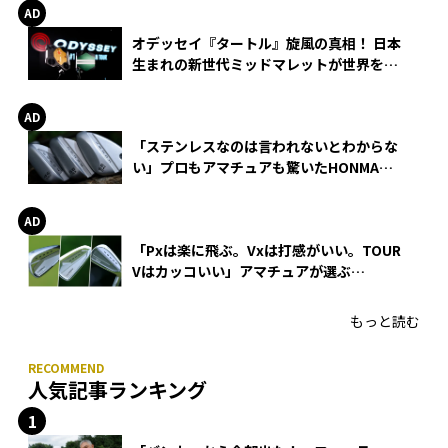
オデッセイ『タートル』旋風の真相！ 日本
生まれの新世代ミッドマレットが世界を席
巻
「ステンレスなのは言われないとわからな
い」プロもアマチュアも驚いたHONMA
WEDGEの打感とスピン
「Pxは楽に飛ぶ。Vxは打感がいい。TOUR
Vはカッコいい」アマチュアが選ぶ
HONMA「T//WORLD アイアン」
もっと読む
人気記事ランキング