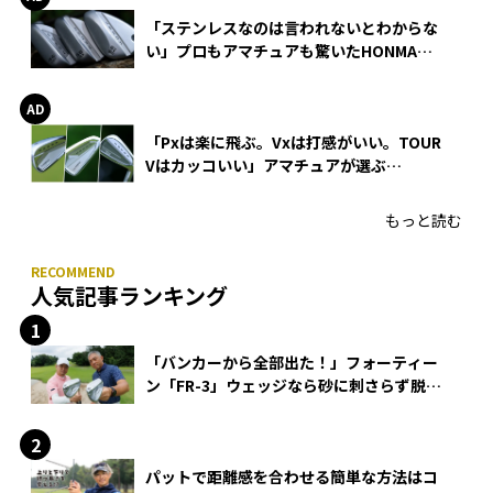
「ステンレスなのは言われないとわからな
い」プロもアマチュアも驚いたHONMA
WEDGEの打感とスピン
「Pxは楽に飛ぶ。Vxは打感がいい。TOUR
Vはカッコいい」アマチュアが選ぶ
HONMA「T//WORLD アイアン」
もっと読む
人気記事ランキング
「バンカーから全部出た！」フォーティー
ン「FR-3」ウェッジなら砂に刺さらず脱出
できる？
パットで距離感を合わせる簡単な方法はコ