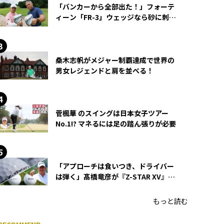
「バンカーから全部出た！」フォーテ
ィーン「FR-3」ウェッジなら砂に刺さ
らず脱出できる？
桑木志帆がメジャー制覇達成で世界の
男女レジェンドと肩を並べる！
菅楓華 のスイングは日本女子ツアー
No.1!? マネるには足の踏ん張りが必要
「アプローチは食いつき、ドライバー
は弾く」髙橋竜彦が『Z-STAR XV』を
使い続ける理由
もっと読む