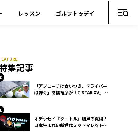
ー
レッスン
ゴルフトゥデイ
特集記事
「アプローチは食いつき、ドライバー
は弾く」髙橋竜彦が『Z-STAR XV』を
使い続ける理由
オデッセイ『タートル』旋風の真相！
日本生まれの新世代ミッドマレットが
世界を席巻