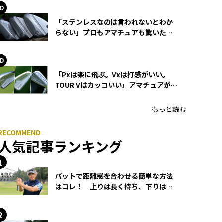
「ステンレスなのは言われないとわか
らない」プロもアマチュアも驚いた
HONMA WEDGEの打感とスピン
「Pxは楽に飛ぶ。Vxは打感がいい。
TOUR Vはカッコいい」アマチュアが選
ぶHONMA「T//WORLD アイアン」
もっと読む
人気記事ランキング
パットで距離感を合わせる簡単な方法
はコレ！ 上りは長く持ち、下りは短
く持つ！