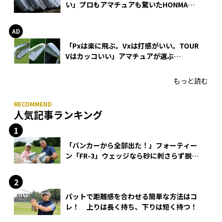
い」プロもアマチュアも驚いたHONMA
WEDGEの打感とスピン
「Pxは楽に飛ぶ。Vxは打感がいい。TOUR
Vはカッコいい」アマチュアが選ぶ
HONMA「T//WORLD アイアン」
もっと読む
人気記事ランキング
「バンカーから全部出た！」フォーティー
ン「FR-3」ウェッジなら砂に刺さらず脱出
できる？
パットで距離感を合わせる簡単な方法はコ
レ！ 上りは長く持ち、下りは短く持つ！