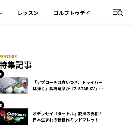
ー
レッスン
ゴルフトゥデイ
特集記事
「アプローチは食いつき、ドライバー
は弾く」髙橋竜彦が『Z-STAR XV』を
使い続ける理由
オデッセイ『タートル』旋風の真相！
日本生まれの新世代ミッドマレットが
世界を席巻