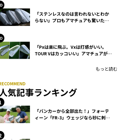
「ステンレスなのは言われないとわか
らない」プロもアマチュアも驚いた
HONMA WEDGEの打感とスピン
「Pxは楽に飛ぶ。Vxは打感がいい。
TOUR Vはカッコいい」アマチュアが選
ぶHONMA「T//WORLD アイアン」
もっと読む
人気記事ランキング
「バンカーから全部出た！」フォーテ
ィーン「FR-3」ウェッジなら砂に刺さ
らず脱出できる？