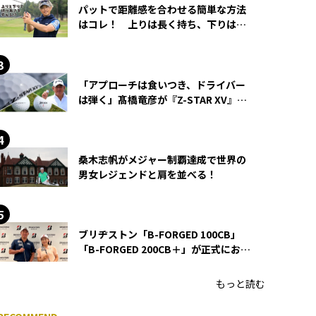
パットで距離感を合わせる簡単な方法
はコレ！ 上りは長く持ち、下りは短
く持つ！
「アプローチは食いつき、ドライバー
は弾く」髙橋竜彦が『Z-STAR XV』を
使い続ける理由
桑木志帆がメジャー制覇達成で世界の
男女レジェンドと肩を並べる！
ブリヂストン「B-FORGED 100CB」
「B-FORGED 200CB＋」が正式にお披
露目！ あのアイアンの正体がついに
明らかに！
もっと読む