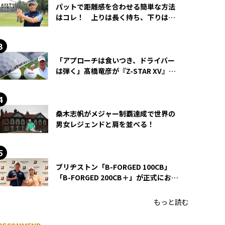
パットで距離感を合わせる簡単な方法
はコレ！ 上りは長く持ち、下りは短
く持つ！
「アプローチは食いつき、ドライバー
は弾く」髙橋竜彦が『Z-STAR XV』を
使い続ける理由
桑木志帆がメジャー制覇達成で世界の
男女レジェンドと肩を並べる！
ブリヂストン「B-FORGED 100CB」
「B-FORGED 200CB＋」が正式にお披
露目！ あのアイアンの正体がついに
明らかに！
もっと読む