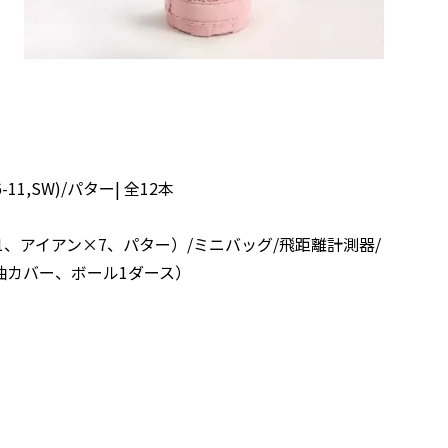
(#6-11,SW)/パター| 全12本
1、アイアン×7、パター）/ミニバッグ/飛距離計測器/
袖カバー、ボール1ダース）