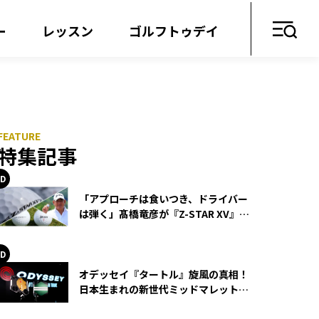
ー
レッスン
ゴルフトゥデイ
特集記事
「アプローチは食いつき、ドライバー
は弾く」髙橋竜彦が『Z-STAR XV』を
使い続ける理由
オデッセイ『タートル』旋風の真相！
日本生まれの新世代ミッドマレットが
世界を席巻