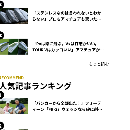
「ステンレスなのは言われないとわか
らない」プロもアマチュアも驚いた
HONMA WEDGEの打感とスピン
「Pxは楽に飛ぶ。Vxは打感がいい。
TOUR Vはカッコいい」アマチュアが選
ぶHONMA「T//WORLD アイアン」
もっと読む
人気記事ランキング
「バンカーから全部出た！」フォーテ
ィーン「FR-3」ウェッジなら砂に刺さ
らず脱出できる？