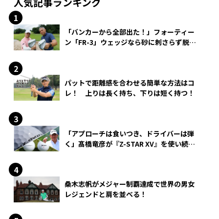
人気記事ランキング
「バンカーから全部出た！」フォーティー
ン「FR-3」ウェッジなら砂に刺さらず脱出
できる？
パットで距離感を合わせる簡単な方法はコ
レ！ 上りは長く持ち、下りは短く持つ！
「アプローチは食いつき、ドライバーは弾
く」髙橋竜彦が『Z-STAR XV』を使い続け
る理由
桑木志帆がメジャー制覇達成で世界の男女
レジェンドと肩を並べる！