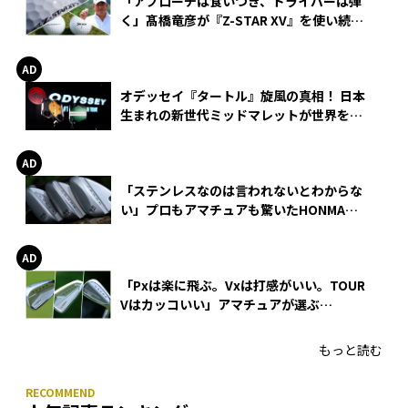
「アプローチは食いつき、ドライバーは弾
く」髙橋竜彦が『Z-STAR XV』を使い続け
る理由
オデッセイ『タートル』旋風の真相！ 日本
生まれの新世代ミッドマレットが世界を席
巻
「ステンレスなのは言われないとわからな
い」プロもアマチュアも驚いたHONMA
WEDGEの打感とスピン
「Pxは楽に飛ぶ。Vxは打感がいい。TOUR
Vはカッコいい」アマチュアが選ぶ
HONMA「T//WORLD アイアン」
もっと読む