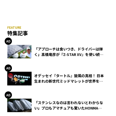
特集記事
「アプローチは食いつき、ドライバーは弾
く」髙橋竜彦が『Z-STAR XV』を使い続け
る理由
オデッセイ『タートル』旋風の真相！ 日本
生まれの新世代ミッドマレットが世界を席
巻
「ステンレスなのは言われないとわからな
い」プロもアマチュアも驚いたHONMA
WEDGEの打感とスピン