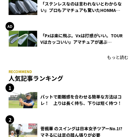
「ステンレスなのは言われないとわからな
い」プロもアマチュアも驚いたHONMA
WEDGEの打感とスピン
「Pxは楽に飛ぶ。Vxは打感がいい。TOUR
Vはカッコいい」アマチュアが選ぶ
HONMA「T//WORLD アイアン」
もっと読む
人気記事ランキング
パットで距離感を合わせる簡単な方法はコ
レ！ 上りは長く持ち、下りは短く持つ！
菅楓華 のスイングは日本女子ツアーNo.1!?
マネるには足の踏ん張りが必要