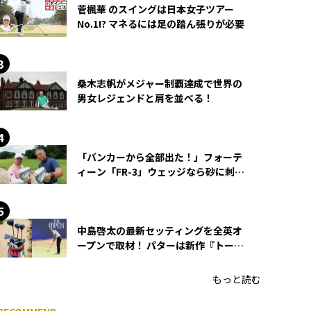
菅楓華 のスイングは日本女子ツアー
No.1!? マネるには足の踏ん張りが必要
桑木志帆がメジャー制覇達成で世界の
男女レジェンドと肩を並べる！
「バンカーから全部出た！」フォーテ
ィーン「FR-3」ウェッジなら砂に刺さ
らず脱出できる？
中島啓太の最新セッティングを全英オ
ープンで取材！ パターは新作『トーチ
ド』を投入
もっと読む