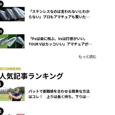
「ステンレスなのは言われないとわか
らない」プロもアマチュアも驚いた
HONMA WEDGEの打感とスピン
「Pxは楽に飛ぶ。Vxは打感がいい。
TOUR Vはカッコいい」アマチュアが選
ぶHONMA「T//WORLD アイアン」
もっと読む
人気記事ランキング
パットで距離感を合わせる簡単な方法
はコレ！ 上りは長く持ち、下りは短
く持つ！