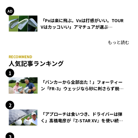
WEDGEの打感とスピン
「Pxは楽に飛ぶ。Vxは打感がいい。TOUR
Vはカッコいい」アマチュアが選ぶ
HONMA「T//WORLD アイアン」
もっと読む
人気記事ランキング
「バンカーから全部出た！」フォーティー
ン「FR-3」ウェッジなら砂に刺さらず脱出
できる？
「アプローチは食いつき、ドライバーは弾
く」髙橋竜彦が『Z-STAR XV』を使い続け
る理由