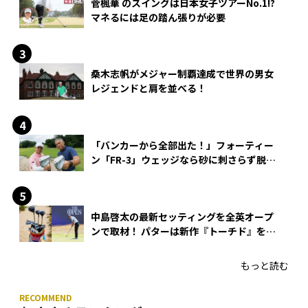
菅楓華 のスイングは日本女子ツアーNo.1!?
マネるには足の踏ん張りが必要
桑木志帆がメジャー制覇達成で世界の男女
レジェンドと肩を並べる！
「バンカーから全部出た！」フォーティー
ン「FR-3」ウェッジなら砂に刺さらず脱出
できる？
中島啓太の最新セッティングを全英オープ
ンで取材！ パターは新作『トーチド』を投
入
もっと読む