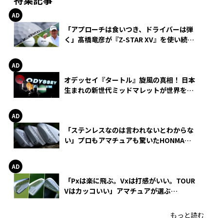
「アプローチは食いつき、ドライバーは弾
く」髙橋竜彦が『Z-STAR XV』を使い続け
る理由
オデッセイ『タートル』旋風の真相！ 日本
生まれの新世代ミッドマレットが世界を席
巻
「ステンレスなのは言われないとわからな
い」プロもアマチュアも驚いたHONMA
WEDGEの打感とスピン
「Pxは楽に飛ぶ。Vxは打感がいい。TOUR
Vはカッコいい」アマチュアが選ぶ
HONMA「T//WORLD アイアン」
もっと読む