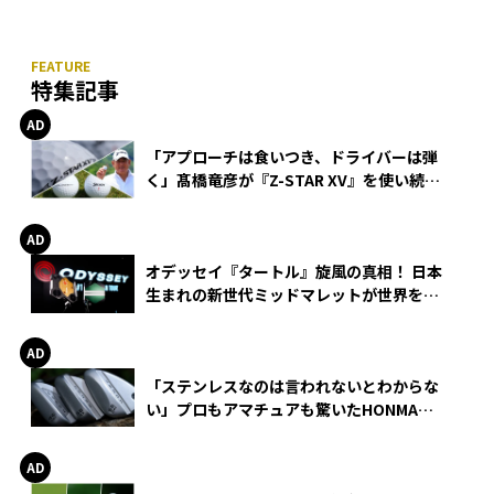
特集記事
「アプローチは食いつき、ドライバーは弾
く」髙橋竜彦が『Z-STAR XV』を使い続け
る理由
オデッセイ『タートル』旋風の真相！ 日本
生まれの新世代ミッドマレットが世界を席
巻
「ステンレスなのは言われないとわからな
い」プロもアマチュアも驚いたHONMA
WEDGEの打感とスピン