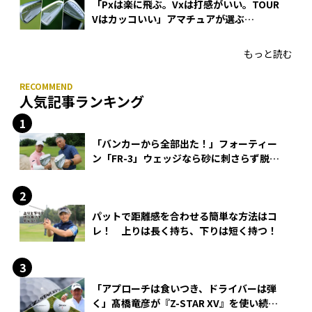
「Pxは楽に飛ぶ。Vxは打感がいい。TOUR
Vはカッコいい」アマチュアが選ぶ
HONMA「T//WORLD アイアン」
もっと読む
人気記事ランキング
「バンカーから全部出た！」フォーティー
ン「FR-3」ウェッジなら砂に刺さらず脱出
できる？
パットで距離感を合わせる簡単な方法はコ
レ！ 上りは長く持ち、下りは短く持つ！
「アプローチは食いつき、ドライバーは弾
く」髙橋竜彦が『Z-STAR XV』を使い続け