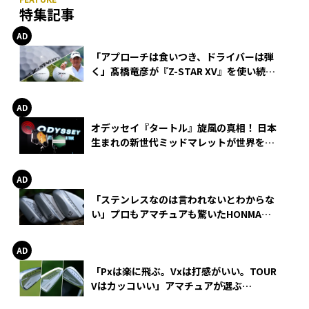
特集記事
「アプローチは食いつき、ドライバーは弾
く」髙橋竜彦が『Z-STAR XV』を使い続け
る理由
オデッセイ『タートル』旋風の真相！ 日本
生まれの新世代ミッドマレットが世界を席
巻
「ステンレスなのは言われないとわからな
い」プロもアマチュアも驚いたHONMA
WEDGEの打感とスピン
「Pxは楽に飛ぶ。Vxは打感がいい。TOUR
Vはカッコいい」アマチュアが選ぶ
HONMA「T//WORLD アイアン」