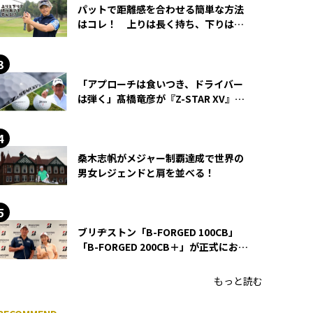
パットで距離感を合わせる簡単な方法
はコレ！ 上りは長く持ち、下りは短
く持つ！
「アプローチは食いつき、ドライバー
は弾く」髙橋竜彦が『Z-STAR XV』を
使い続ける理由
桑木志帆がメジャー制覇達成で世界の
男女レジェンドと肩を並べる！
ブリヂストン「B-FORGED 100CB」
「B-FORGED 200CB＋」が正式にお披
露目！ あのアイアンの正体がついに
明らかに！
もっと読む