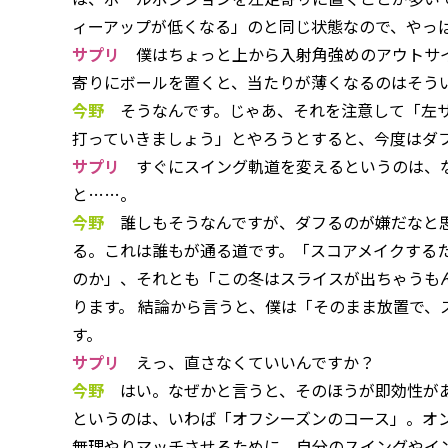
ィーアップが低くなる」のと同じ状態なので、やっ
サプリ
僕はちょっと上から入射角強めのアウトサイ
寄りにボールを置くと、当たりが薄くなるのはそう
今野
そうなんです。じゃあ、それを注意して「左サ
打っていきましょう」とやろうとすると、今度はダ
サプリ
すぐにスイング軌道を変えるというのは、な
と……。
今野
誰しもそうなんですが、ダフるのが嫌だなと思
る。これは誰もが通る道です。「スコアメイクする
のか」、それとも「この冬はスライスが出ちゃうも
ります。 結論から言うと、僕は「そのまま放置で、
す。
サプリ
えっ、直さなくていいんですか？
今野
はい。なぜかと言うと、そのほうが即効性があ
というのは、いわば「オフシーズンのコース」。オ
無理やりマッチさせるために、自分のスイングやイ