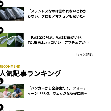
「ステンレスなのは言われないとわか
らない」プロもアマチュアも驚いた
HONMA WEDGEの打感とスピン
「Pxは楽に飛ぶ。Vxは打感がいい。
TOUR Vはカッコいい」アマチュアが選
ぶHONMA「T//WORLD アイアン」
もっと読む
人気記事ランキング
「バンカーから全部出た！」フォーテ
ィーン「FR-3」ウェッジなら砂に刺さ
らず脱出できる？