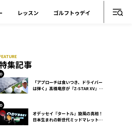
ー
レッスン
ゴルフトゥデイ
特集記事
「アプローチは食いつき、ドライバー
は弾く」髙橋竜彦が『Z-STAR XV』を
使い続ける理由
オデッセイ『タートル』旋風の真相！
日本生まれの新世代ミッドマレットが
世界を席巻