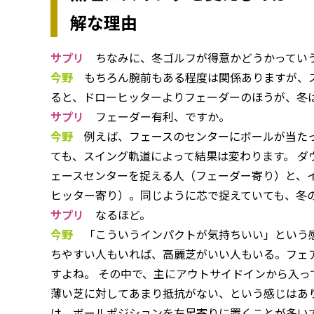
解な理由
サプリ
ちなみに、冬ゴルフが得意かどうかっていう
今野
もちろん腕前もある程度は関係ありますが、ス
ると、ドローヒッターよりフェーダーのほうが、冬
サプリ
フェーダー有利、ですか。
今野
例えば、フェースのセンターにボールが当たっ
ても、スイング軌道によって結果は変わります。 ダ
ェースセンターを捉える人（フェーダー寄り）と、
ヒッター寄り）。同じように芯で捉えていても、冬
サプリ
なるほど。
今野
「こういうインパクトが気持ちいい」という感
ちやすい人もいれば、高麗芝がいい人もいる。フェ
すよね。 その中で、主にアウトサイドインから入
薄い芝に対してあまり抵抗がない、という感じはあ
は、ボールポジションを左足寄りに置くことが多い