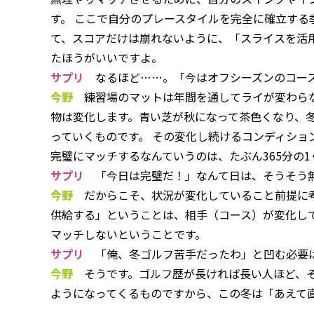
す。 ここで自分のプレースタイルを完全に確立す
て、スコアだけは崩れないように、「スライスを活
たほうがいいですよ。
サプリ
なるほど……。「今はオフシーズンのコース
今野
練習場のマットは年間を通してライが変わらな
物は変化します。青い芝が秋になって茶色くなり、
っていくものです。 その変化し続けるコンディショ
完璧にマッチするなんていうのは、たぶん365分の
サプリ
「今日は完璧だ！」なんて日は、そうそう
今野
だからこそ、状況が変化していること前提に考
供給する」ということは、相手（コース）が変化して
マッチしないということです。
サプリ
「俺、冬ゴルフ苦手だったわ」と凹む必要
今野
そうです。ゴルフ歴が長ければ長い人ほど、そ
ようになってくるものですから、この冬は「あえて