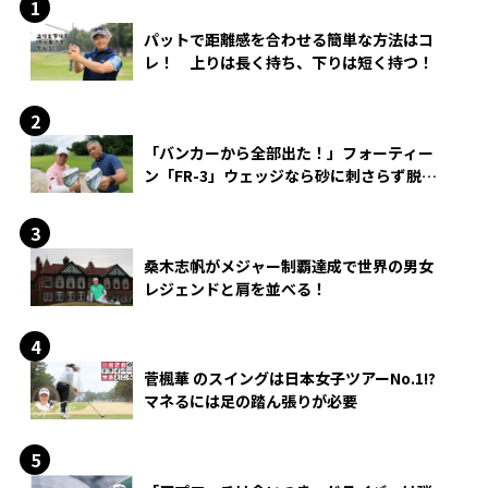
パットで距離感を合わせる簡単な方法はコ
レ！ 上りは長く持ち、下りは短く持つ！
「バンカーから全部出た！」フォーティー
ン「FR-3」ウェッジなら砂に刺さらず脱出
できる？
桑木志帆がメジャー制覇達成で世界の男女
レジェンドと肩を並べる！
菅楓華 のスイングは日本女子ツアーNo.1!?
マネるには足の踏ん張りが必要