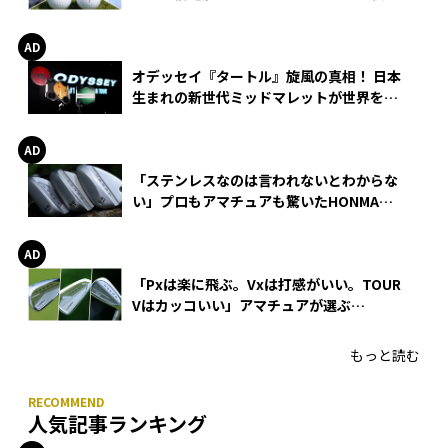
る理由
オデッセイ『タートル』旋風の真相！ 日本
生まれの新世代ミッドマレットが世界を席
巻
「ステンレスなのは言われないとわからな
い」プロもアマチュアも驚いたHONMA
WEDGEの打感とスピン
「Pxは楽に飛ぶ。Vxは打感がいい。TOUR
Vはカッコいい」アマチュアが選ぶ
HONMA「T//WORLD アイアン」
もっと読む
人気記事ランキング