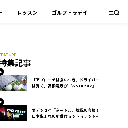
ー
レッスン
ゴルフトゥデイ
特集記事
「アプローチは食いつき、ドライバー
は弾く」髙橋竜彦が『Z-STAR XV』を
使い続ける理由
オデッセイ『タートル』旋風の真相！
日本生まれの新世代ミッドマレットが
世界を席巻