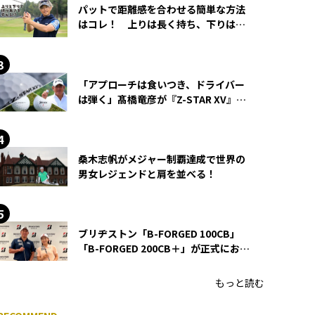
パットで距離感を合わせる簡単な方法
はコレ！ 上りは長く持ち、下りは短
く持つ！
「アプローチは食いつき、ドライバー
は弾く」髙橋竜彦が『Z-STAR XV』を
使い続ける理由
桑木志帆がメジャー制覇達成で世界の
男女レジェンドと肩を並べる！
ブリヂストン「B-FORGED 100CB」
「B-FORGED 200CB＋」が正式にお披
露目！ あのアイアンの正体がついに
明らかに！
もっと読む