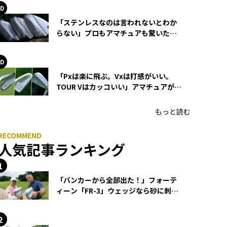
「ステンレスなのは言われないとわか
らない」プロもアマチュアも驚いた
HONMA WEDGEの打感とスピン
「Pxは楽に飛ぶ。Vxは打感がいい。
TOUR Vはカッコいい」アマチュアが選
ぶHONMA「T//WORLD アイアン」
もっと読む
人気記事ランキング
「バンカーから全部出た！」フォーテ
ィーン「FR-3」ウェッジなら砂に刺さ
らず脱出できる？