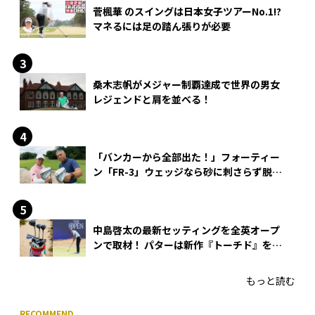
菅楓華 のスイングは日本女子ツアーNo.1!?
マネるには足の踏ん張りが必要
桑木志帆がメジャー制覇達成で世界の男女
レジェンドと肩を並べる！
「バンカーから全部出た！」フォーティー
ン「FR-3」ウェッジなら砂に刺さらず脱出
できる？
中島啓太の最新セッティングを全英オープ
ンで取材！ パターは新作『トーチド』を投
入
もっと読む