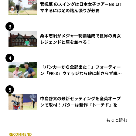
菅楓華 のスイングは日本女子ツアーNo.1!?
マネるには足の踏ん張りが必要
桑木志帆がメジャー制覇達成で世界の男女
レジェンドと肩を並べる！
「バンカーから全部出た！」フォーティー
ン「FR-3」ウェッジなら砂に刺さらず脱出
できる？
中島啓太の最新セッティングを全英オープ
ンで取材！ パターは新作『トーチド』を投
入
もっと読む