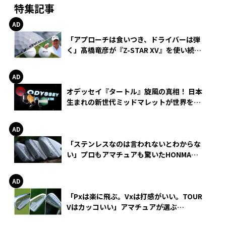
特集記事
「アプローチは食いつき、ドライバーは弾
く」髙橋竜彦が『Z-STAR XV』を使い続け
る理由
オデッセイ『タートル』旋風の真相！ 日本
生まれの新世代ミッドマレットが世界を席
巻
「ステンレスなのは言われないとわからな
い」プロもアマチュアも驚いたHONMA
WEDGEの打感とスピン
「Pxは楽に飛ぶ。Vxは打感がいい。TOUR
Vはカッコいい」アマチュアが選ぶ
HONMA「T//WORLD アイアン」