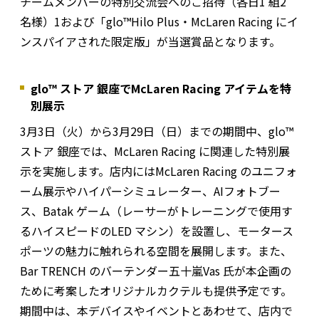
チームメンバーの特別交流会へのご招待（各日1 組2
名様）1および「glo™Hilo Plus・McLaren Racing にイ
ンスパイアされた限定版」が当選賞品となります。
glo™ ストア 銀座でMcLaren Racing アイテムを特
別展示
3月3日（火）から3月29日（日）までの期間中、glo™
ストア 銀座では、McLaren Racing に関連した特別展
示を実施します。店内にはMcLaren Racing のユニフォ
ーム展示やハイパーシミュレーター、AIフォトブー
ス、Batak ゲーム（レーサーがトレーニングで使用す
るハイスピードのLED マシン）を設置し、モータース
ポーツの魅力に触れられる空間を展開します。また、
Bar TRENCH のバーテンダー五十嵐Vas 氏が本企画の
ために考案したオリジナルカクテルも提供予定です。
期間中は、本デバイスやイベントとあわせて、店内で