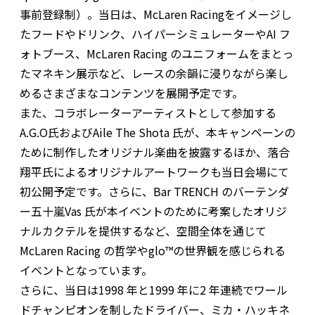
事前登録制）。当日は、McLaren Racingをイメージし
たフードやドリンク、ハイパーシミュレーターやAI フ
ォトブース、McLaren Racing のユニフォームをまとっ
たマネキン展示など、レースの余韻に浸りながら楽し
めるさまざまなコンテンツを展開予定です。
また、コラボレーターアーティストとして参加する
A.G.O氏およびAile The Shota 氏が、本キャンペーンの
ために制作したオリジナル楽曲を披露するほか、落合
翔平氏によるオリジナルアートワークも当日会場にて
初公開予定です。さらに、Bar TRENCH のバーテンダ
ー五十嵐Vas 氏が本イベントのために考案したオリジ
ナルカクテルを提供するなど、空間全体を通じて
McLaren Racing の哲学やglo™の世界観を感じられる
イベントとなっています。
さらに、当日は1998 年と1999 年に2 年連続でワール
ドチャンピオンを制したドライバー、ミカ・ハッキネ