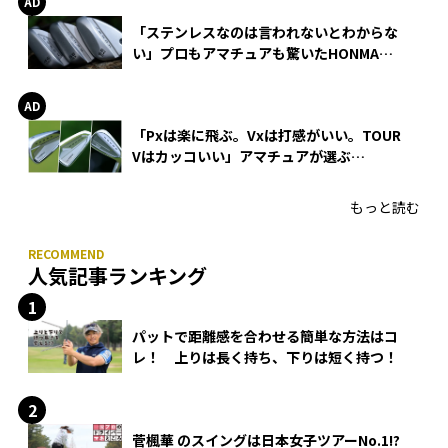
「ステンレスなのは言われないとわからな
い」プロもアマチュアも驚いたHONMA
WEDGEの打感とスピン
「Pxは楽に飛ぶ。Vxは打感がいい。TOUR
Vはカッコいい」アマチュアが選ぶ
HONMA「T//WORLD アイアン」
もっと読む
人気記事ランキング
パットで距離感を合わせる簡単な方法はコ
レ！ 上りは長く持ち、下りは短く持つ！
菅楓華 のスイングは日本女子ツアーNo.1!?