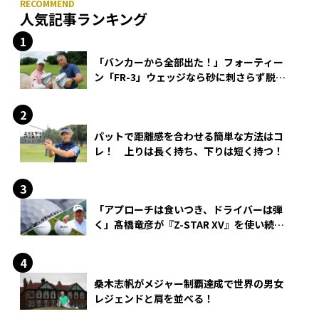
人気記事ランキング
「バンカーから全部出た！」フォーティー
ン「FR-3」ウェッジなら砂に刺さらず脱出
できる？
パットで距離感を合わせる簡単な方法はコ
レ！ 上りは長く持ち、下りは短く持つ！
「アプローチは食いつき、ドライバーは弾
く」髙橋竜彦が『Z-STAR XV』を使い続け
る理由
桑木志帆がメジャー制覇達成で世界の男女
レジェンドと肩を並べる！