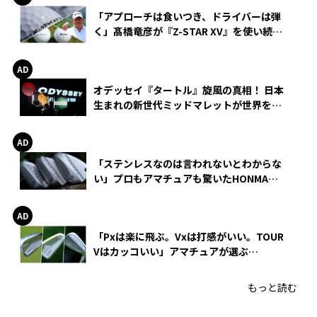
「アプローチは食いつき、ドライバーは弾
く」髙橋竜彦が『Z-STAR XV』を使い続け
る理由
オデッセイ『タートル』旋風の真相！ 日本
生まれの新世代ミッドマレットが世界を席
巻
「ステンレスなのは言われないとわからな
い」プロもアマチュアも驚いたHONMA
WEDGEの打感とスピン
「Pxは楽に飛ぶ。Vxは打感がいい。TOUR
Vはカッコいい」アマチュアが選ぶ
HONMA「T//WORLD アイアン」
もっと読む