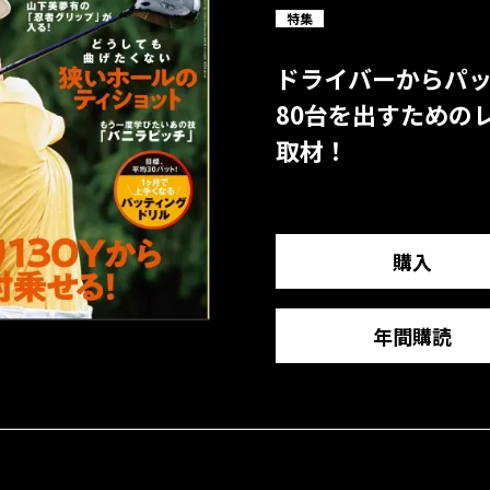
特集
ドライバーからパ
80台を出すための
取材！
購入
年間購読