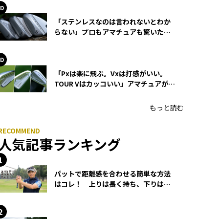
「ステンレスなのは言われないとわか
らない」プロもアマチュアも驚いた
HONMA WEDGEの打感とスピン
「Pxは楽に飛ぶ。Vxは打感がいい。
TOUR Vはカッコいい」アマチュアが選
ぶHONMA「T//WORLD アイアン」
もっと読む
人気記事ランキング
パットで距離感を合わせる簡単な方法
はコレ！ 上りは長く持ち、下りは短
く持つ！