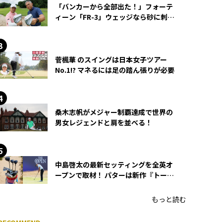
「バンカーから全部出た！」フォーテ
ィーン「FR-3」ウェッジなら砂に刺さ
らず脱出できる？
菅楓華 のスイングは日本女子ツアー
No.1!? マネるには足の踏ん張りが必要
桑木志帆がメジャー制覇達成で世界の
男女レジェンドと肩を並べる！
中島啓太の最新セッティングを全英オ
ープンで取材！ パターは新作『トーチ
ド』を投入
もっと読む