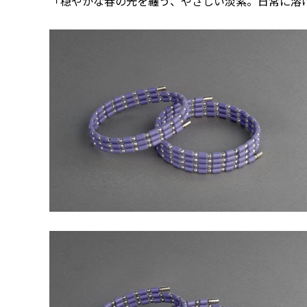
「穏やかな春の光を纏う、やさしい淡紫。日常に溶