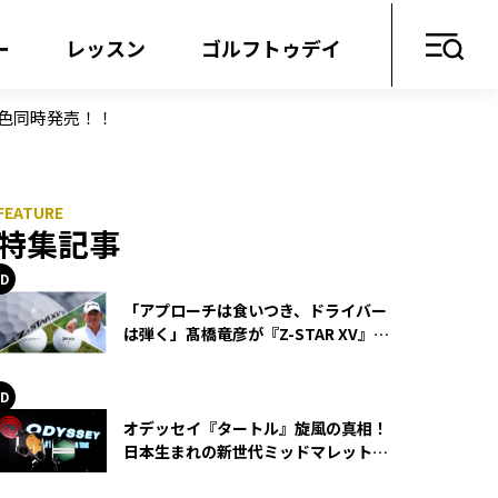
ー
レッスン
ゴルフトゥデイ
2色同時発売！！
特集記事
「アプローチは食いつき、ドライバー
は弾く」髙橋竜彦が『Z-STAR XV』を
使い続ける理由
オデッセイ『タートル』旋風の真相！
日本生まれの新世代ミッドマレットが
世界を席巻