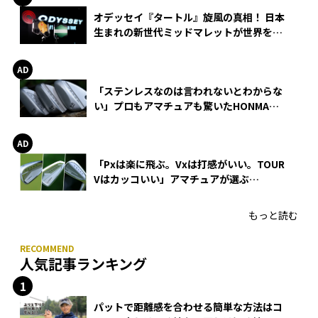
オデッセイ『タートル』旋風の真相！ 日本
生まれの新世代ミッドマレットが世界を席
巻
「ステンレスなのは言われないとわからな
い」プロもアマチュアも驚いたHONMA
WEDGEの打感とスピン
「Pxは楽に飛ぶ。Vxは打感がいい。TOUR
Vはカッコいい」アマチュアが選ぶ
HONMA「T//WORLD アイアン」
もっと読む
人気記事ランキング
パットで距離感を合わせる簡単な方法はコ