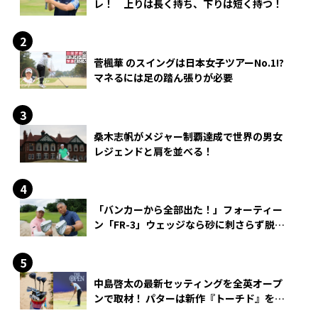
レ！ 上りは長く持ち、下りは短く持つ！
菅楓華 のスイングは日本女子ツアーNo.1!?
マネるには足の踏ん張りが必要
桑木志帆がメジャー制覇達成で世界の男女
レジェンドと肩を並べる！
「バンカーから全部出た！」フォーティー
ン「FR-3」ウェッジなら砂に刺さらず脱出
できる？
中島啓太の最新セッティングを全英オープ
ンで取材！ パターは新作『トーチド』を投
入