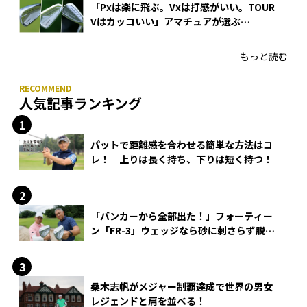
「Pxは楽に飛ぶ。Vxは打感がいい。TOUR
Vはカッコいい」アマチュアが選ぶ
HONMA「T//WORLD アイアン」
もっと読む
人気記事ランキング
パットで距離感を合わせる簡単な方法はコ
レ！ 上りは長く持ち、下りは短く持つ！
「バンカーから全部出た！」フォーティー
ン「FR-3」ウェッジなら砂に刺さらず脱出
できる？
桑木志帆がメジャー制覇達成で世界の男女
レジェンドと肩を並べる！