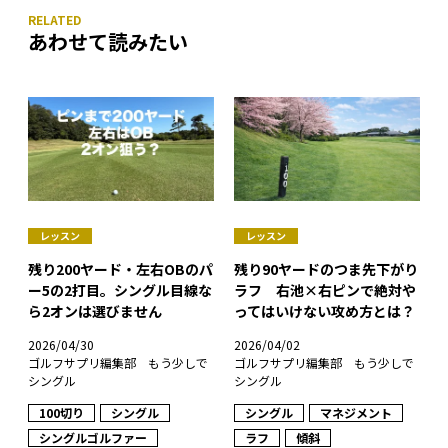
あわせて読みたい
レッスン
レッスン
残り200ヤード・左右OBのパ
残り90ヤードのつま先下がり
ー5の2打目。シングル目線な
ラフ 右池×右ピンで絶対や
ら2オンは選びません
ってはいけない攻め方とは？
2026/04/30
2026/04/02
ゴルフサプリ編集部 もう少しで
ゴルフサプリ編集部 もう少しで
シングル
シングル
100切り
シングル
シングル
マネジメント
シングルゴルファー
ラフ
傾斜