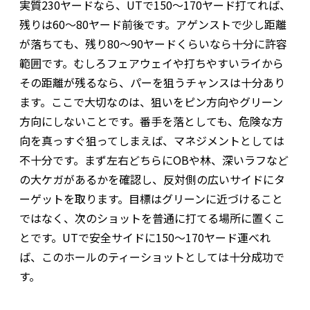
実質230ヤードなら、UTで150〜170ヤード打てれば、
残りは60〜80ヤード前後です。アゲンストで少し距離
が落ちても、残り80〜90ヤードくらいなら十分に許容
範囲です。むしろフェアウェイや打ちやすいライから
その距離が残るなら、パーを狙うチャンスは十分あり
ます。ここで大切なのは、狙いをピン方向やグリーン
方向にしないことです。番手を落としても、危険な方
向を真っすぐ狙ってしまえば、マネジメントとしては
不十分です。まず左右どちらにOBや林、深いラフなど
の大ケガがあるかを確認し、反対側の広いサイドにタ
ーゲットを取ります。目標はグリーンに近づけること
ではなく、次のショットを普通に打てる場所に置くこ
とです。UTで安全サイドに150〜170ヤード運べれ
ば、このホールのティーショットとしては十分成功で
す。