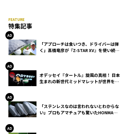
特集記事
「アプローチは食いつき、ドライバーは弾
く」髙橋竜彦が『Z-STAR XV』を使い続け
る理由
オデッセイ『タートル』旋風の真相！ 日本
生まれの新世代ミッドマレットが世界を席
巻
「ステンレスなのは言われないとわからな
い」プロもアマチュアも驚いたHONMA
WEDGEの打感とスピン