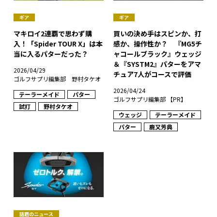
ギア
ギア
マキロイ2連覇で思わず購
買いの決め手はスピンか、打
入！「Spider TOUR X」は本
感か、操作性か？ 『MG5チ
当に入るパターだった？
ャコールブラック』ウェッジ
＆『SYSTM2』パターをアマ
2026/04/29
チュア7人がコースで評価
ゴルフサプリ編集部 野村タケオ
2026/04/24
テーラーメイド
パター
ゴルフサプリ編集部 【PR】
試打
野村タケオ
ウェッジ
テーラーメイド
パター
鹿又芳典
話題のニュース