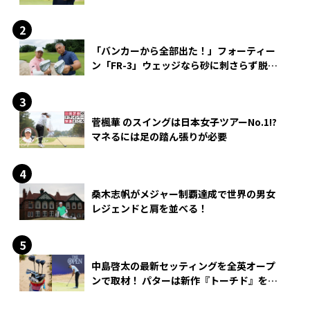
「バンカーから全部出た！」フォーティー
ン「FR-3」ウェッジなら砂に刺さらず脱出
できる？
菅楓華 のスイングは日本女子ツアーNo.1!?
マネるには足の踏ん張りが必要
桑木志帆がメジャー制覇達成で世界の男女
レジェンドと肩を並べる！
中島啓太の最新セッティングを全英オープ
ンで取材！ パターは新作『トーチド』を投
入