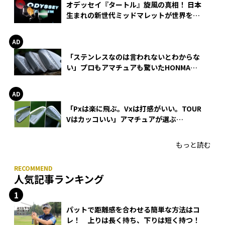
オデッセイ『タートル』旋風の真相！ 日本
生まれの新世代ミッドマレットが世界を席
巻
「ステンレスなのは言われないとわからな
い」プロもアマチュアも驚いたHONMA
WEDGEの打感とスピン
「Pxは楽に飛ぶ。Vxは打感がいい。TOUR
Vはカッコいい」アマチュアが選ぶ
HONMA「T//WORLD アイアン」
もっと読む
人気記事ランキング
パットで距離感を合わせる簡単な方法はコ
レ！ 上りは長く持ち、下りは短く持つ！