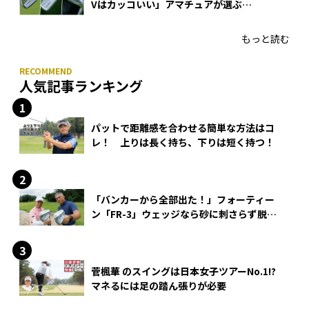
Vはカッコいい」アマチュアが選ぶ
HONMA「T//WORLD アイアン」
もっと読む
人気記事ランキング
パットで距離感を合わせる簡単な方法はコ
レ！ 上りは長く持ち、下りは短く持つ！
「バンカーから全部出た！」フォーティー
ン「FR-3」ウェッジなら砂に刺さらず脱出
できる？
菅楓華 のスイングは日本女子ツアーNo.1!?
マネるには足の踏ん張りが必要