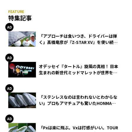
特集記事
「アプローチは食いつき、ドライバーは弾
く」髙橋竜彦が『Z-STAR XV』を使い続け
る理由
オデッセイ『タートル』旋風の真相！ 日本
生まれの新世代ミッドマレットが世界を席
巻
「ステンレスなのは言われないとわからな
い」プロもアマチュアも驚いたHONMA
WEDGEの打感とスピン
「Pxは楽に飛ぶ。Vxは打感がいい。TOUR