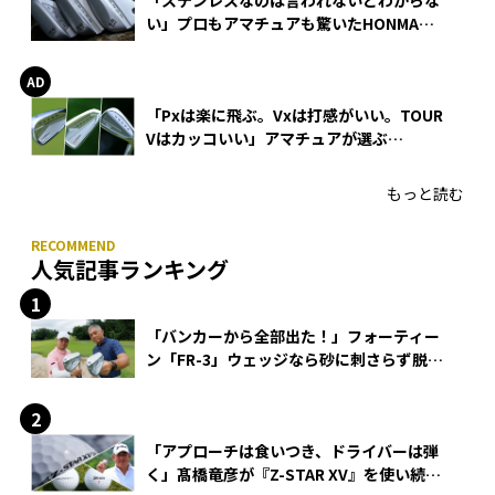
い」プロもアマチュアも驚いたHONMA
WEDGEの打感とスピン
「Pxは楽に飛ぶ。Vxは打感がいい。TOUR
Vはカッコいい」アマチュアが選ぶ
HONMA「T//WORLD アイアン」
もっと読む
人気記事ランキング
「バンカーから全部出た！」フォーティー
ン「FR-3」ウェッジなら砂に刺さらず脱出
できる？
「アプローチは食いつき、ドライバーは弾
く」髙橋竜彦が『Z-STAR XV』を使い続け