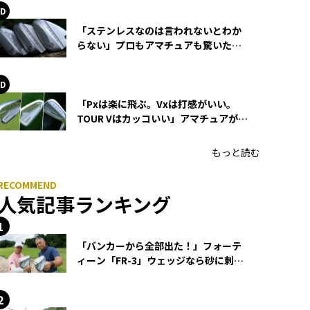
「ステンレスなのは言われないとわか
らない」プロもアマチュアも驚いた
HONMA WEDGEの打感とスピン
「Pxは楽に飛ぶ。Vxは打感がいい。
TOUR Vはカッコいい」アマチュアが選
ぶHONMA「T//WORLD アイアン」
もっと読む
人気記事ランキング
「バンカーから全部出た！」フォーテ
ィーン「FR-3」ウェッジなら砂に刺さ
らず脱出できる？