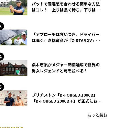
パットで距離感を合わせる簡単な方法
はコレ！ 上りは長く持ち、下りは短
く持つ！
「アプローチは食いつき、ドライバー
は弾く」髙橋竜彦が『Z-STAR XV』を
使い続ける理由
桑木志帆がメジャー制覇達成で世界の
男女レジェンドと肩を並べる！
ブリヂストン「B-FORGED 100CB」
「B-FORGED 200CB＋」が正式にお披
露目！ あのアイアンの正体がついに
明らかに！
もっと読む