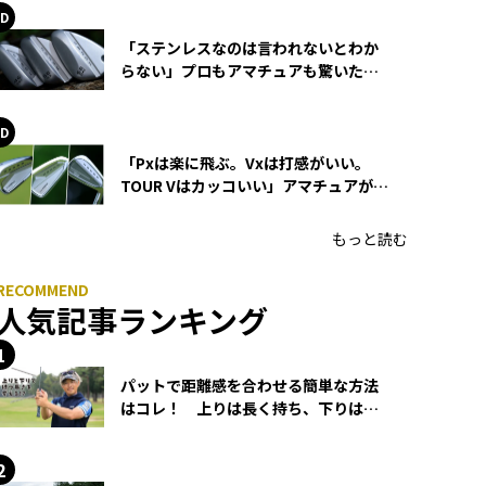
「ステンレスなのは言われないとわか
らない」プロもアマチュアも驚いた
HONMA WEDGEの打感とスピン
「Pxは楽に飛ぶ。Vxは打感がいい。
TOUR Vはカッコいい」アマチュアが選
ぶHONMA「T//WORLD アイアン」
もっと読む
人気記事ランキング
パットで距離感を合わせる簡単な方法
はコレ！ 上りは長く持ち、下りは短
く持つ！