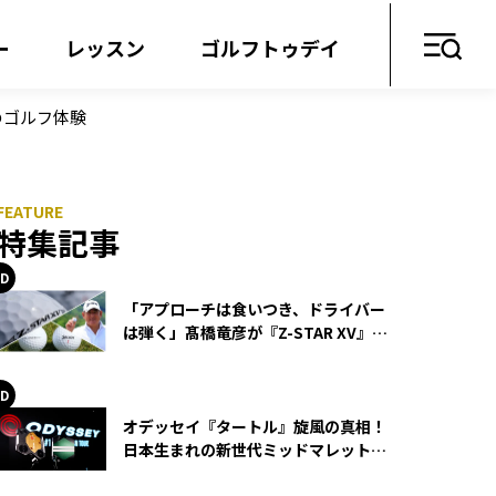
ー
レッスン
ゴルフトゥデイ
のゴルフ体験
特集記事
「アプローチは食いつき、ドライバー
は弾く」髙橋竜彦が『Z-STAR XV』を
使い続ける理由
オデッセイ『タートル』旋風の真相！
日本生まれの新世代ミッドマレットが
世界を席巻