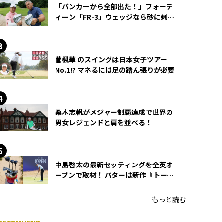
「バンカーから全部出た！」フォーテ
ィーン「FR-3」ウェッジなら砂に刺さ
らず脱出できる？
菅楓華 のスイングは日本女子ツアー
No.1!? マネるには足の踏ん張りが必要
桑木志帆がメジャー制覇達成で世界の
男女レジェンドと肩を並べる！
中島啓太の最新セッティングを全英オ
ープンで取材！ パターは新作『トーチ
ド』を投入
もっと読む