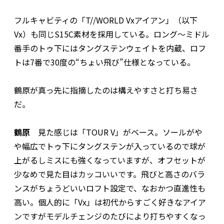
フルキャビティの「T//WORLD Vxアイアン」（以下
Vx）も同じS15C素材を採用している。ロング〜ミドル
番手のトゥ下にはタングステンウェイトを内蔵、ロフ
トは7番で30度の“ちょい飛び”仕様となっている。
鶴原が真っ先に指摘したのは構えやすさと打ち易さ
だ。
鶴原
見た感じは「TOUR V」がベース。ソールがや
や幅広でトゥ下にタングステンが入っているので球が
上がるしミスにも強くなっていますが、オフセットが
少なめで見た目はカッコいいです。飛びと高さのバラ
ンスがちょうどいいロフト設定で、なおかつ直進性も
高い。個人的に「Vx」は初代からすごく好きなアイア
ンですがモデルチェンジのたびにより打ちやすくなっ