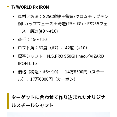
T//WORLD Px IRON
素材／製法：S25C軟鉄＋鍛造/クロムモリブデン
鋼Lカップフェース＋鋳造(#5～#8)・ES235フェ
ース＋鋳造(#9～#10)
番手：#5〜#10
ロフト角：32度（#7）、42度（#10）
標準シャフト：N.S.PRO 950GH neo／VIZARD
IRON Lite
価格（税込・#6〜10）：14万8500円（スチー
ル）、17万6000円（カーボン）
ターゲットに合わせて作り込まれたオリジナ
ルスチールシャフト