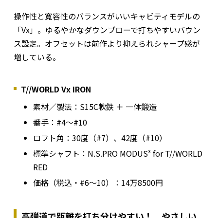
操作性と寛容性のバランスがいいキャビティモデルの
「Vx」。ゆるやかなダウンブローで打ちやすいバウン
ス設定。オフセットは前作より抑えられシャープ感が
増している。
T//WORLD Vx IRON
素材／製法：S15C軟鉄 ＋ 一体鍛造
番手：#4〜#10
ロフト角：30度（#7）、42度（#10）
標準シャフト：N.S.PRO MODUS³ for T//WORLD
RED
価格（税込・#6〜10）：14万8500円
高弾道で距離を打ち分けやすい！ やさしい