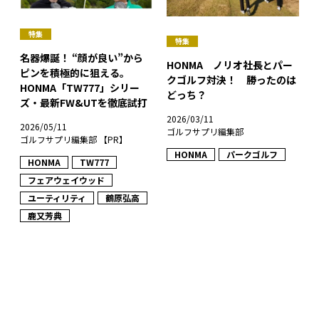
特集
特集
名器爆誕！ “顔が良い”から
HONMA ノリオ社長とパー
ピンを積極的に狙える。
クゴルフ対決！ 勝ったのは
HONMA「TW777」シリー
どっち？
ズ・最新FW&UTを徹底試打
2026/03/11
2026/05/11
ゴルフサプリ編集部
ゴルフサプリ編集部 【PR】
HONMA
パークゴルフ
HONMA
TW777
フェアウェイウッド
ユーティリティ
鶴原弘高
鹿又芳典