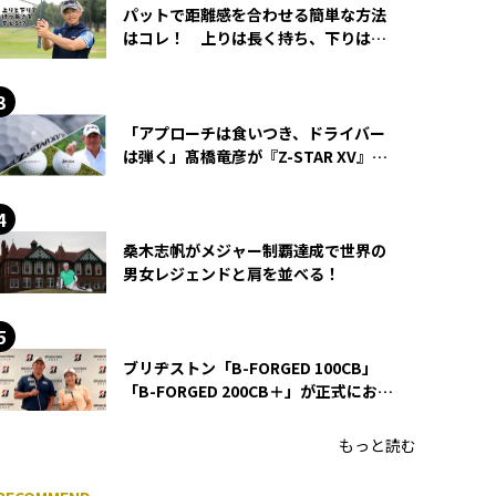
パットで距離感を合わせる簡単な方法
はコレ！ 上りは長く持ち、下りは短
く持つ！
「アプローチは食いつき、ドライバー
は弾く」髙橋竜彦が『Z-STAR XV』を
使い続ける理由
桑木志帆がメジャー制覇達成で世界の
男女レジェンドと肩を並べる！
ブリヂストン「B-FORGED 100CB」
「B-FORGED 200CB＋」が正式にお披
露目！ あのアイアンの正体がついに
明らかに！
もっと読む