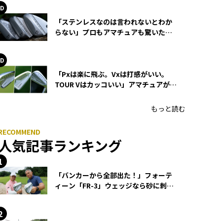
「ステンレスなのは言われないとわか
らない」プロもアマチュアも驚いた
HONMA WEDGEの打感とスピン
「Pxは楽に飛ぶ。Vxは打感がいい。
TOUR Vはカッコいい」アマチュアが選
ぶHONMA「T//WORLD アイアン」
もっと読む
人気記事ランキング
「バンカーから全部出た！」フォーテ
ィーン「FR-3」ウェッジなら砂に刺さ
らず脱出できる？