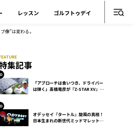
ー
レッスン
ゴルフトゥデイ
ブ像”は変わる。
特集記事
「アプローチは食いつき、ドライバー
は弾く」髙橋竜彦が『Z-STAR XV』を
使い続ける理由
オデッセイ『タートル』旋風の真相！
日本生まれの新世代ミッドマレットが
世界を席巻