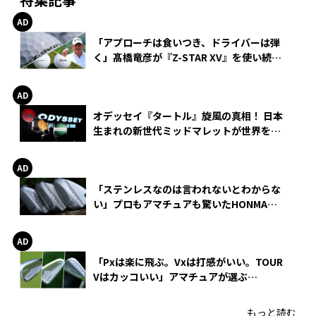
「アプローチは食いつき、ドライバーは弾
く」髙橋竜彦が『Z-STAR XV』を使い続け
る理由
オデッセイ『タートル』旋風の真相！ 日本
生まれの新世代ミッドマレットが世界を席
巻
「ステンレスなのは言われないとわからな
い」プロもアマチュアも驚いたHONMA
WEDGEの打感とスピン
「Pxは楽に飛ぶ。Vxは打感がいい。TOUR
Vはカッコいい」アマチュアが選ぶ
HONMA「T//WORLD アイアン」
もっと読む