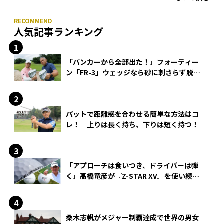
人気記事ランキング
「バンカーから全部出た！」フォーティー
ン「FR-3」ウェッジなら砂に刺さらず脱出
できる？
パットで距離感を合わせる簡単な方法はコ
レ！ 上りは長く持ち、下りは短く持つ！
「アプローチは食いつき、ドライバーは弾
く」髙橋竜彦が『Z-STAR XV』を使い続け
る理由
桑木志帆がメジャー制覇達成で世界の男女