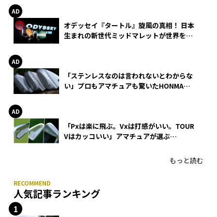
オデッセイ『タートル』旋風の真相！ 日本
生まれの新世代ミッドマレットが世界を席
巻
「ステンレスなのは言われないとわからな
い」プロもアマチュアも驚いたHONMA
WEDGEの打感とスピン
「Pxは楽に飛ぶ。Vxは打感がいい。TOUR
Vはカッコいい」アマチュアが選ぶ
HONMA「T//WORLD アイアン」
もっと読む
人気記事ランキング