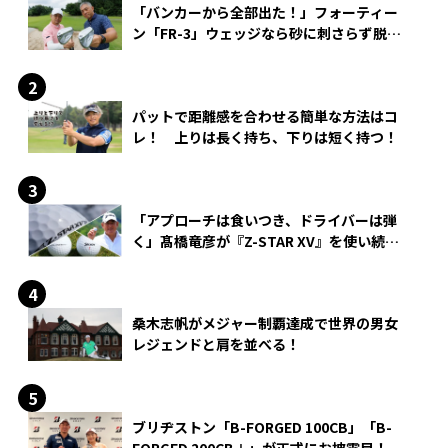
「バンカーから全部出た！」フォーティー
ン「FR-3」ウェッジなら砂に刺さらず脱出
できる？
パットで距離感を合わせる簡単な方法はコ
レ！ 上りは長く持ち、下りは短く持つ！
「アプローチは食いつき、ドライバーは弾
く」髙橋竜彦が『Z-STAR XV』を使い続け
る理由
桑木志帆がメジャー制覇達成で世界の男女
レジェンドと肩を並べる！
ブリヂストン「B-FORGED 100CB」「B-