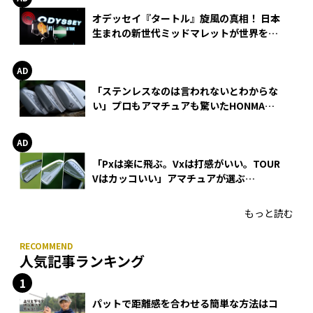
オデッセイ『タートル』旋風の真相！ 日本
生まれの新世代ミッドマレットが世界を席
巻
「ステンレスなのは言われないとわからな
い」プロもアマチュアも驚いたHONMA
WEDGEの打感とスピン
「Pxは楽に飛ぶ。Vxは打感がいい。TOUR
Vはカッコいい」アマチュアが選ぶ
HONMA「T//WORLD アイアン」
もっと読む
人気記事ランキング
パットで距離感を合わせる簡単な方法はコ