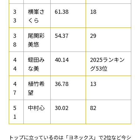
3
横峯さ
61.38
18
3
くら
3
尾関彩
54.37
29
8
美悠
4
蛭田み
40.14
2025ランキン
4
な美
グ53位
4
植竹希
36.78
13
7
望
5
中村心
30.02
82
1
トップに立っているのは「ヨネックス」で2位など今シ