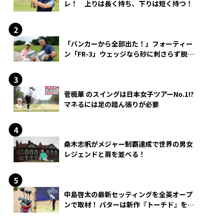
レ！ 上りは長く持ち、下りは短く持つ！
「バンカーから全部出た！」フォーティー
ン「FR-3」ウェッジなら砂に刺さらず脱出
できる？
菅楓華 のスイングは日本女子ツアーNo.1!?
マネるには足の踏ん張りが必要
桑木志帆がメジャー制覇達成で世界の男女
レジェンドと肩を並べる！
中島啓太の最新セッティングを全英オープ
ンで取材！ パターは新作『トーチド』を投
入