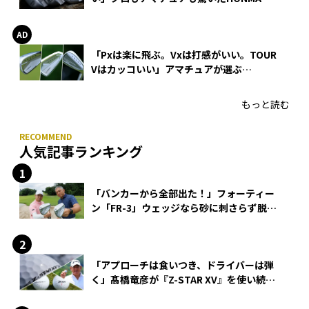
WEDGEの打感とスピン
「Pxは楽に飛ぶ。Vxは打感がいい。TOUR
Vはカッコいい」アマチュアが選ぶ
HONMA「T//WORLD アイアン」
もっと読む
人気記事ランキング
「バンカーから全部出た！」フォーティー
ン「FR-3」ウェッジなら砂に刺さらず脱出
できる？
「アプローチは食いつき、ドライバーは弾
く」髙橋竜彦が『Z-STAR XV』を使い続け
る理由