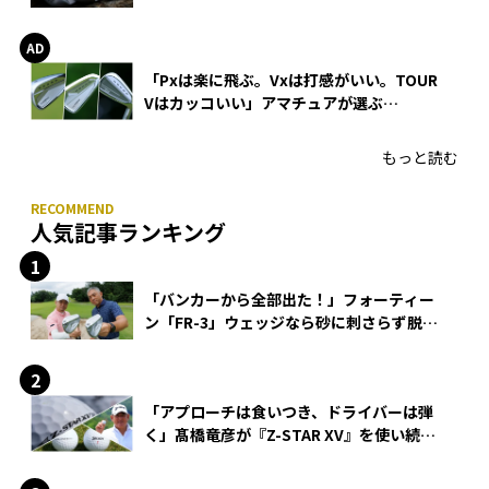
WEDGEの打感とスピン
「Pxは楽に飛ぶ。Vxは打感がいい。TOUR
Vはカッコいい」アマチュアが選ぶ
HONMA「T//WORLD アイアン」
もっと読む
人気記事ランキング
「バンカーから全部出た！」フォーティー
ン「FR-3」ウェッジなら砂に刺さらず脱出
できる？
「アプローチは食いつき、ドライバーは弾
く」髙橋竜彦が『Z-STAR XV』を使い続け
る理由