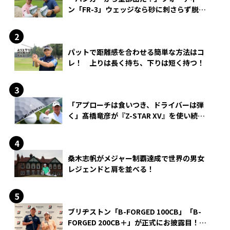
ン「FR-3」ウェッジなら砂に刺さらず脱出
できる？
パットで距離感を合わせる簡単な方法はコ
レ！ 上りは長く持ち、下りは短く持つ！
「アプローチは食いつき、ドライバーは弾
く」髙橋竜彦が『Z-STAR XV』を使い続け
る理由
桑木志帆がメジャー制覇達成で世界の男女
レジェンドと肩を並べる！
ブリヂストン「B-FORGED 100CB」「B-
FORGED 200CB＋」が正式にお披露目！