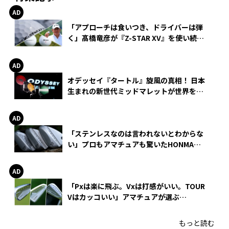
「アプローチは食いつき、ドライバーは弾
く」髙橋竜彦が『Z-STAR XV』を使い続け
る理由
オデッセイ『タートル』旋風の真相！ 日本
生まれの新世代ミッドマレットが世界を席
巻
「ステンレスなのは言われないとわからな
い」プロもアマチュアも驚いたHONMA
WEDGEの打感とスピン
「Pxは楽に飛ぶ。Vxは打感がいい。TOUR
Vはカッコいい」アマチュアが選ぶ
HONMA「T//WORLD アイアン」
もっと読む