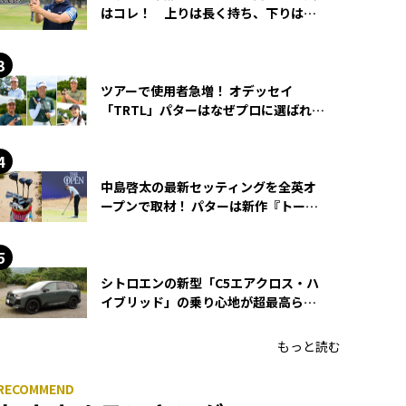
はコレ！ 上りは長く持ち、下りは短
く持つ！
ツアーで使用者急増！ オデッセイ
「TRTL」パターはなぜプロに選ばれる
のか？
中島啓太の最新セッティングを全英オ
ープンで取材！ パターは新作『トーチ
ド』を投入
シトロエンの新型「C5エアクロス・ハ
イブリッド」の乗り心地が超最高らし
い！
もっと読む