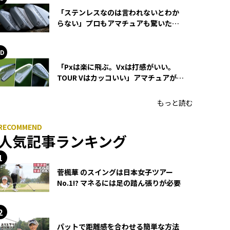
「ステンレスなのは言われないとわか
らない」プロもアマチュアも驚いた
HONMA WEDGEの打感とスピン
「Pxは楽に飛ぶ。Vxは打感がいい。
TOUR Vはカッコいい」アマチュアが選
ぶHONMA「T//WORLD アイアン」
もっと読む
人気記事ランキング
菅楓華 のスイングは日本女子ツアー
No.1!? マネるには足の踏ん張りが必要
パットで距離感を合わせる簡単な方法