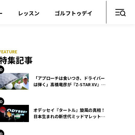
ー
レッスン
ゴルフトゥデイ
特集記事
「アプローチは食いつき、ドライバー
は弾く」髙橋竜彦が『Z-STAR XV』を
使い続ける理由
オデッセイ『タートル』旋風の真相！
日本生まれの新世代ミッドマレットが
世界を席巻