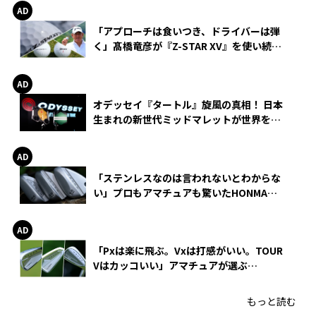
「アプローチは食いつき、ドライバーは弾
く」髙橋竜彦が『Z-STAR XV』を使い続け
る理由
オデッセイ『タートル』旋風の真相！ 日本
生まれの新世代ミッドマレットが世界を席
巻
「ステンレスなのは言われないとわからな
い」プロもアマチュアも驚いたHONMA
WEDGEの打感とスピン
「Pxは楽に飛ぶ。Vxは打感がいい。TOUR
Vはカッコいい」アマチュアが選ぶ
HONMA「T//WORLD アイアン」
もっと読む